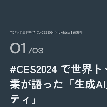
半導体の未来を語るメディア LightsWill
TOP
半導体を学ぶ
CES2024 ✕ LightsWill編集部
01
/03
#CES2024 で世
業が語った「生成A
ティ」