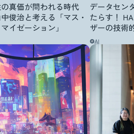
性の真価が問われる時代
データセン
山中俊治と考える「マス・
たらす！ H
タマイゼーション」
ザーの技術
AI