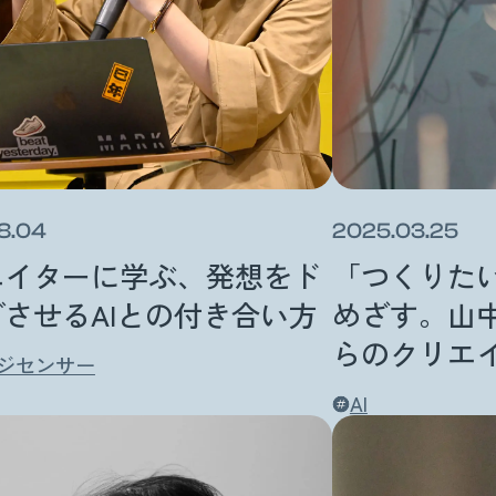
8.04
2025.03.25
エイターに学ぶ、発想をド
「つくりた
させるAIとの付き合い方
めざす。山
らのクリエ
ジセンサー
AI