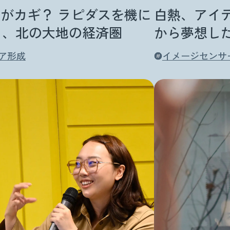
7年がカギ？ ラピダスを機に
白熱、アイデ
る、北の大地の経済圏
から夢想し
ア形成
イメージセンサ