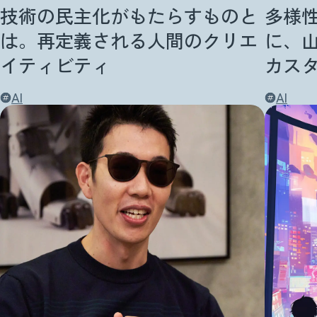
技術の民主化がもたらすものと
多様
は。再定義される人間のクリエ
に、
イティビティ
カス
AI
AI