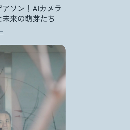
アソン！AIカメラ
た未来の萌芽たち
ー