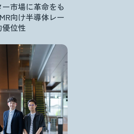
ター市場に革命をも
AMR向け半導体レー
的優位性