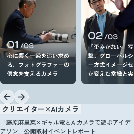
02
/03
01
/03
「歪みがない」写
心に響く一瞬を追い求め
撃。グローバルシ
る、フォトグラファーの
ー方式イメージセ
信念を支えるカメラ
が変えた常識と実
クリエイター×AIカメラ
「藤原麻里菜×ギャル電とAIカメラで遊ぶアイデ
アソン」公開取材イベントレポート