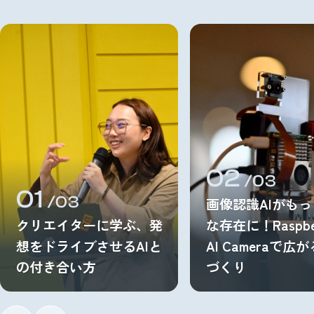
02
/03
01
/03
画像認識AIがも
クリエイターに学ぶ、発
な存在に！Raspber
想をドライブさせるAIと
AI Cameraで広
の付き合い方
づくり