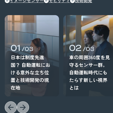
イメージセンサー
モビリティ
技術開発
01
02
/03
/03
日本は制度先進
車の周囲360度を見
国？ 自動運転にお
守るセンサー群。
ける意外な立ち位
自動運転時代にも
置と技術開発の現
たらす新しい視界
在地
とは