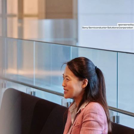
半導体の未来を語るメディア LightsWill
sponsored by
Sony Semiconductor Solutions Corporation