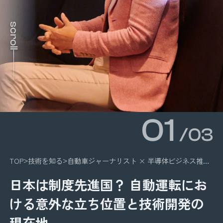
scroll
01
/03
TOP
技術を知る
自動車ジャーナリスト × 半導体ビジネス推進者
日本は制度先進国？ 自動運転にお
ける意外な立ち位置と技術開発の
現在地