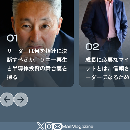
01
02
リーダーは何を指針に決
断すべきか。ソニー再生
成長に必要なマイ
と半導体投資の舞台裏を
ットとは。信頼さ
探る
ーダーになるため
Mail Magazine