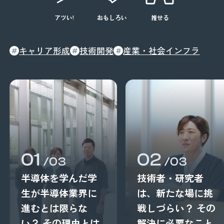
アツい!
おもしろい
推せる
キャリア形成
技術開発
産業・社会インフラ
01
02
/03
/03
半導体を学んだ学
技術者・研究者
生が半導体業界に
は、新たな場に挑
進むとは限らな
戦しづらい？ その
い？ その理由とは
解決に必要なこと