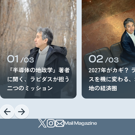
01
02
/03
/03
『半導体の地政学』著者
2027年がカギ？ 
に聞く、ラピダスが担う
スを機に変わる、
二つのミッション
地の経済圏
Mail Magazine