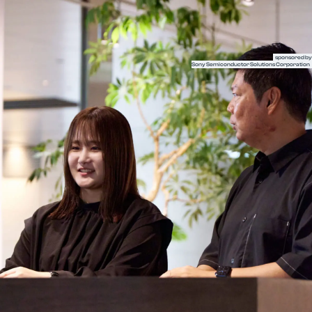
半導体の未来を語るメディア LightsWill
sponsored by
Sony Semiconductor Solutions Corporation