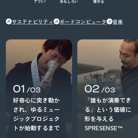
アツい!
おもしろい
推せる
サステナビリティ
ボードコンピュータ
音楽
01
02
/03
/03
好奇心に突き動か
「誰もが演奏でき
され、ゆるミュー
る」という価値に
ジックプロジェク
形を与える
トが始動するまで
SPRESENSE™