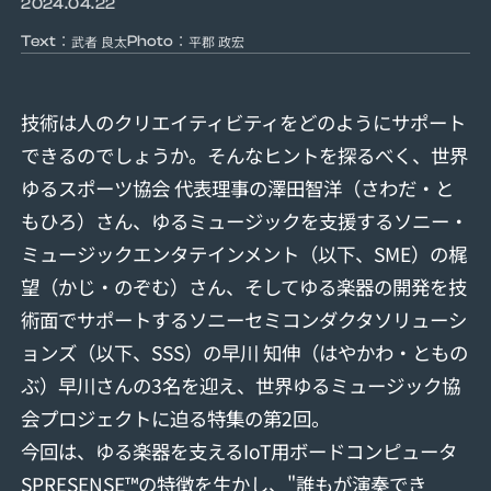
2024.04.22
：
：
武者 良太
平郡 政宏
Text
Photo
技術は人のクリエイティビティをどのようにサポート
できるのでしょうか。そんなヒントを探るべく、世界
ゆるスポーツ協会 代表理事の澤田智洋（さわだ・と
もひろ）さん、ゆるミュージックを支援するソニー・
ミュージックエンタテインメント（以下、SME）の梶
望（かじ・のぞむ）さん、そしてゆる楽器の開発を技
術面でサポートするソニーセミコンダクタソリューシ
ョンズ（以下、SSS）の早川 知伸（はやかわ・ともの
ぶ）早川さんの3名を迎え、世界ゆるミュージック協
会プロジェクトに迫る特集の第2回。
今回は、ゆる楽器を支えるIoT用ボードコンピュータ
SPRESENSE™の特徴を生かし、"誰もが演奏でき