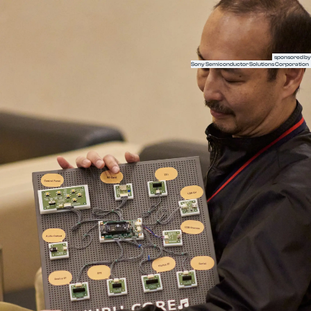
半導体の未来を語るメディア LightsWill
sponsored by
Sony Semiconductor Solutions Corporation