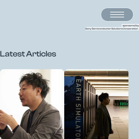
半導体の未来を語るメディア LightsWill
sponsored by
Sony Semiconductor Solutions Corporation
Latest Articles