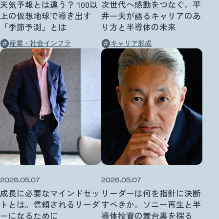
天気予報とは違う？ 100以
次世代へ感動をつなぐ。平
上の仮想地球で導き出す
井一夫が語るキャリアのあ
「季節予測」とは
り方と半導体の未来
産業・社会インフラ
キャリア形成
2026.05.07
2026.05.07
成長に必要なマインドセッ
リーダーは何を指針に決断
トとは。信頼されるリーダ
すべきか。ソニー再生と半
ーになるために
導体投資の舞台裏を探る